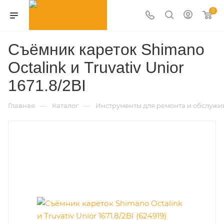
0
Съёмник кареток Shimano
Octalink и Truvativ Unior
1671.8/2BI
—
—
Главная
Каталог
Инструменты для ремонта и обслужи