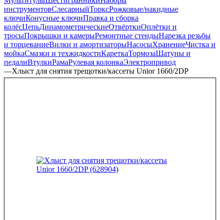
Мультитулы
Шестигранники
Наборы
инструментов
Слесарный
Торкс
Рожковые/накидные
ключи
Конусные ключи
Правка и сборка
колёс
Цепь
Динамометрические
Отвёртки
Оплётки и
тросы
Покрышки и камеры
Ремонтные стенды
Нарезка резьбы
и торцевание
Вилки и амортизаторы
Насосы
Хранение
Чистка и
мойка
Смазки и техжидкости
Каретка
Тормоза
Шатуны и
педали
Втулки
Рама
Рулевая колонка
Электропривод
—
Хлыст для снятия трещотки/кассеты Unior 1660/2DP