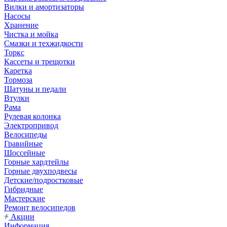
Вилки и амортизаторы
Насосы
Хранение
Чистка и мойка
Смазки и техжидкости
Торкс
Кассеты и трещотки
Каретка
Тормоза
Шатуны и педали
Втулки
Рама
Рулевая колонка
Электропривод
Велосипеды
Гравийные
Шоссейные
Горные хардтейлы
Горные двухподвесы
Детские/подростковые
Гибридные
Мастерские
Ремонт велосипедов
Акции
Информация