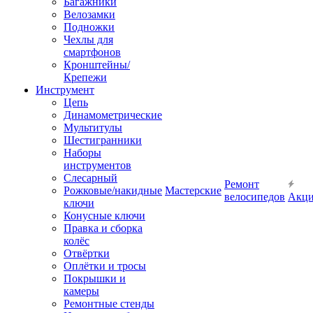
Багажники
Велозамки
Подножки
Чехлы для
смартфонов
Кронштейны/
Крепежи
Инструмент
Цепь
Динамометрические
Мультитулы
Шестигранники
Наборы
инструментов
Слесарный
Ремонт
Рожковые/накидные
Мастерские
велосипедов
Акц
ключи
Конусные ключи
Правка и сборка
колёс
Отвёртки
Оплётки и тросы
Покрышки и
камеры
Ремонтные стенды