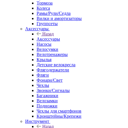
Тормоза
Колеса
Рамы/Рули/Седла
Вилки и амортизаторы
Группсеты
Аксессуары
Назад
Аксессуары
Насосы
Велосумки
Велотренажеры
Крылья
Детские велокресла
Флягодержатели
Фляги
Фонари/Свет
Чехлы
Звонки/Сигналы
Багажники
Велозамки
Подножки
Чехлы для смартфонов
Кронштейны/Крепежи
Инструмент
Назад