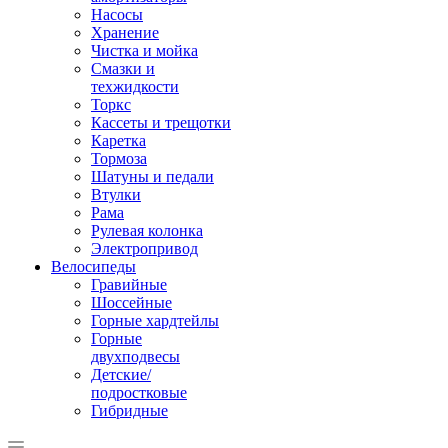
Насосы
Хранение
Чистка и мойка
Смазки и
техжидкости
Торкс
Кассеты и трещотки
Каретка
Тормоза
Шатуны и педали
Втулки
Рама
Рулевая колонка
Электропривод
Велосипеды
Гравийные
Шоссейные
Горные хардтейлы
Горные
двухподвесы
Детские/
подростковые
Гибридные