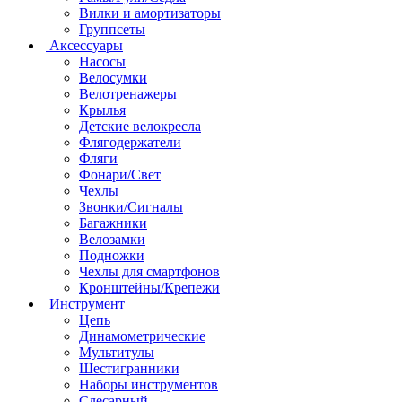
Вилки и амортизаторы
Группсеты
Аксессуары
Насосы
Велосумки
Велотренажеры
Крылья
Детские велокресла
Флягодержатели
Фляги
Фонари/Свет
Чехлы
Звонки/Сигналы
Багажники
Велозамки
Подножки
Чехлы для смартфонов
Кронштейны/Крепежи
Инструмент
Цепь
Динамометрические
Мультитулы
Шестигранники
Наборы инструментов
Слесарный