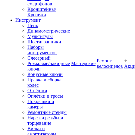
смартфонов
Кронштейны/
Крепежи
Инструмент
Цепь
Динамометрические
Мультитулы
Шестигранники
Наборы
инструментов
Слесарный
Ремонт
Рожковые/накидные
Мастерские
велосипедов
Акц
ключи
Конусные ключи
Правка и сборка
колёс
Отвёртки
Оплётки и тросы
Покрышки и
камеры
Ремонтные стенды
Нарезка резьбы и
торцевание
Вилки и
амортизаторы