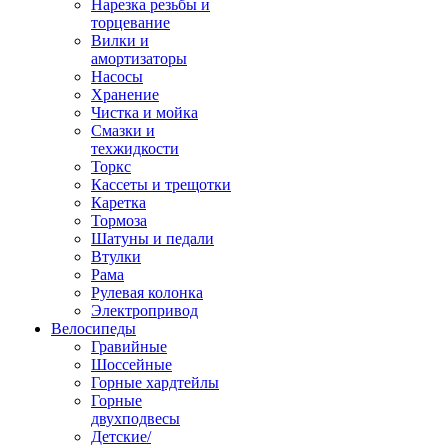
Нарезка резьбы и
торцевание
Вилки и
амортизаторы
Насосы
Хранение
Чистка и мойка
Смазки и
техжидкости
Торкс
Кассеты и трещотки
Каретка
Тормоза
Шатуны и педали
Втулки
Рама
Рулевая колонка
Электропривод
Велосипеды
Гравийные
Шоссейные
Горные хардтейлы
Горные
двухподвесы
Детские/