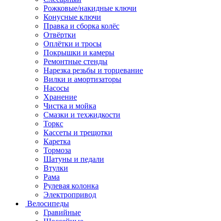
Рожковые/накидные ключи
Конусные ключи
Правка и сборка колёс
Отвёртки
Оплётки и тросы
Покрышки и камеры
Ремонтные стенды
Нарезка резьбы и торцевание
Вилки и амортизаторы
Насосы
Хранение
Чистка и мойка
Смазки и техжидкости
Торкс
Кассеты и трещотки
Каретка
Тормоза
Шатуны и педали
Втулки
Рама
Рулевая колонка
Электропривод
Велосипеды
Гравийные