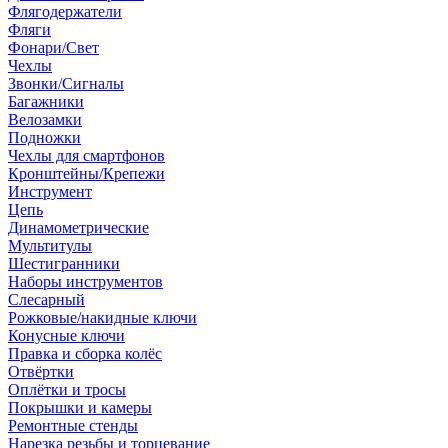
Флягодержатели
Фляги
Фонари/Свет
Чехлы
Звонки/Сигналы
Багажники
Велозамки
Подножки
Чехлы для смартфонов
Кронштейны/Крепежи
Инструмент
Цепь
Динамометрические
Мультитулы
Шестигранники
Наборы инструментов
Слесарный
Рожковые/накидные ключи
Конусные ключи
Правка и сборка колёс
Отвёртки
Оплётки и тросы
Покрышки и камеры
Ремонтные стенды
Нарезка резьбы и торцевание