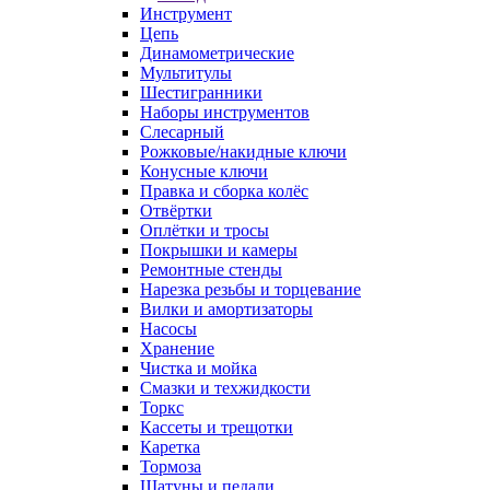
Инструмент
Цепь
Динамометрические
Мультитулы
Шестигранники
Наборы инструментов
Слесарный
Рожковые/накидные ключи
Конусные ключи
Правка и сборка колёс
Отвёртки
Оплётки и тросы
Покрышки и камеры
Ремонтные стенды
Нарезка резьбы и торцевание
Вилки и амортизаторы
Насосы
Хранение
Чистка и мойка
Смазки и техжидкости
Торкс
Кассеты и трещотки
Каретка
Тормоза
Шатуны и педали