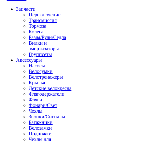
Запчасти
Переключение
Трансмиссия
Тормоза
Колеса
Рамы/Рули/Седла
Вилки и
амортизаторы
Группсеты
Аксессуары
Насосы
Велосумки
Велотренажеры
Крылья
Детские велокресла
Флягодержатели
Фляги
Фонари/Свет
Чехлы
Звонки/Сигналы
Багажники
Велозамки
Подножки
Чехлы для