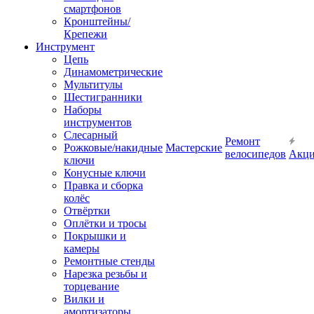
смартфонов
Кронштейны/
Крепежи
Инструмент
Цепь
Динамометрические
Мультитулы
Шестигранники
Наборы
инструментов
Слесарный
Ремонт
Рожковые/накидные
Мастерские
велосипедов
Акц
ключи
Конусные ключи
Правка и сборка
колёс
Отвёртки
Оплётки и тросы
Покрышки и
камеры
Ремонтные стенды
Нарезка резьбы и
торцевание
Вилки и
амортизаторы