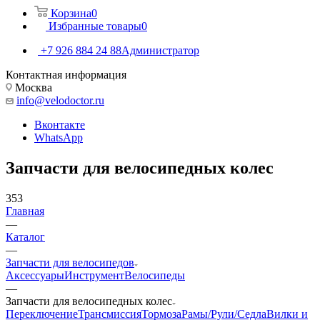
Корзина
0
Избранные товары
0
+7 926 884 24 88
Администратор
Контактная информация
Москва
info@velodoctor.ru
Вконтакте
WhatsApp
Запчасти для велосипедных колес
353
Главная
—
Каталог
—
Запчасти для велосипедов
Аксессуары
Инструмент
Велосипеды
—
Запчасти для велосипедных колес
Переключение
Трансмиссия
Тормоза
Рамы/Рули/Седла
Вилки и