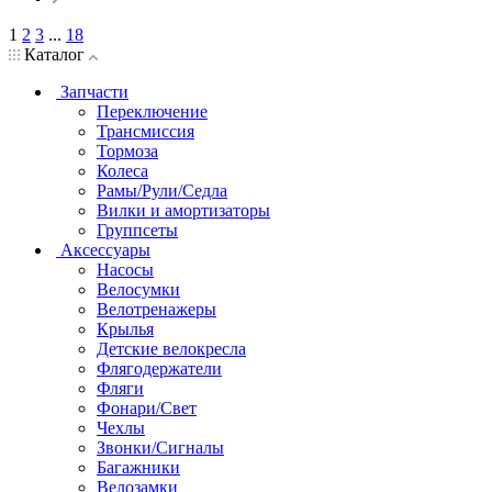
1
2
3
...
18
Каталог
Запчасти
Переключение
Трансмиссия
Тормоза
Колеса
Рамы/Рули/Седла
Вилки и амортизаторы
Группсеты
Аксессуары
Насосы
Велосумки
Велотренажеры
Крылья
Детские велокресла
Флягодержатели
Фляги
Фонари/Свет
Чехлы
Звонки/Сигналы
Багажники
Велозамки