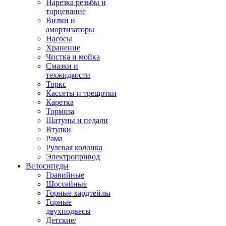
Нарезка резьбы и
торцевание
Вилки и
амортизаторы
Насосы
Хранение
Чистка и мойка
Смазки и
техжидкости
Торкс
Кассеты и трещотки
Каретка
Тормоза
Шатуны и педали
Втулки
Рама
Рулевая колонка
Электропривод
Велосипеды
Гравийные
Шоссейные
Горные хардтейлы
Горные
двухподвесы
Детские/