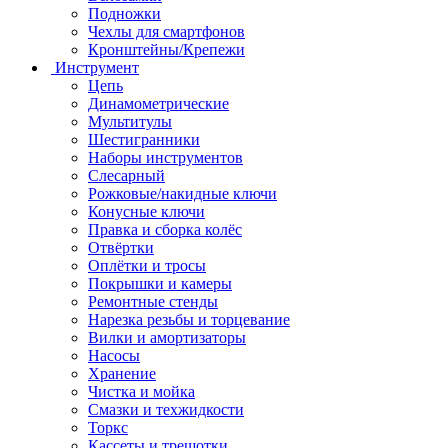
Подножки
Чехлы для смартфонов
Кронштейны/Крепежи
Инструмент
Цепь
Динамометрические
Мультитулы
Шестигранники
Наборы инструментов
Слесарный
Рожковые/накидные ключи
Конусные ключи
Правка и сборка колёс
Отвёртки
Оплётки и тросы
Покрышки и камеры
Ремонтные стенды
Нарезка резьбы и торцевание
Вилки и амортизаторы
Насосы
Хранение
Чистка и мойка
Смазки и техжидкости
Торкс
Кассеты и трещотки