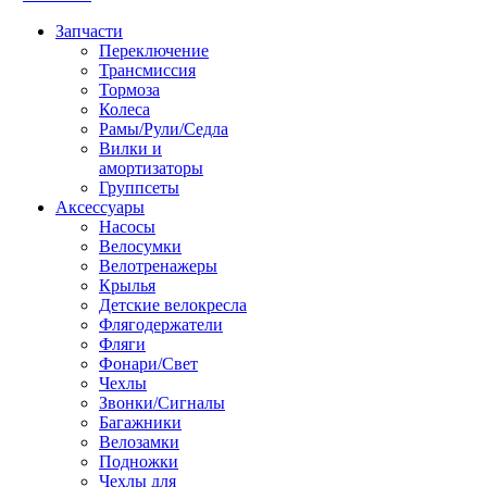
Запчасти
Переключение
Трансмиссия
Тормоза
Колеса
Рамы/Рули/Седла
Вилки и
амортизаторы
Группсеты
Аксессуары
Насосы
Велосумки
Велотренажеры
Крылья
Детские велокресла
Флягодержатели
Фляги
Фонари/Свет
Чехлы
Звонки/Сигналы
Багажники
Велозамки
Подножки
Чехлы для