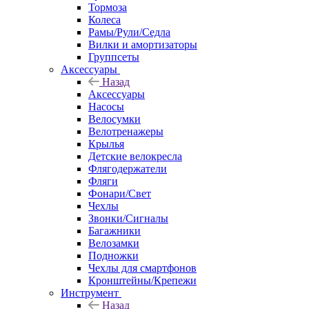
Тормоза
Колеса
Рамы/Рули/Седла
Вилки и амортизаторы
Группсеты
Аксессуары
Назад
Аксессуары
Насосы
Велосумки
Велотренажеры
Крылья
Детские велокресла
Флягодержатели
Фляги
Фонари/Свет
Чехлы
Звонки/Сигналы
Багажники
Велозамки
Подножки
Чехлы для смартфонов
Кронштейны/Крепежи
Инструмент
Назад