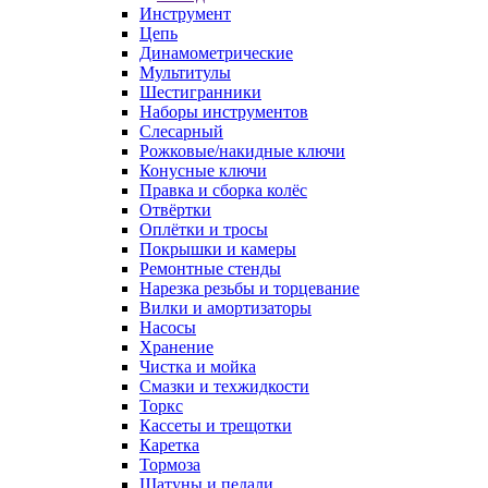
Инструмент
Цепь
Динамометрические
Мультитулы
Шестигранники
Наборы инструментов
Слесарный
Рожковые/накидные ключи
Конусные ключи
Правка и сборка колёс
Отвёртки
Оплётки и тросы
Покрышки и камеры
Ремонтные стенды
Нарезка резьбы и торцевание
Вилки и амортизаторы
Насосы
Хранение
Чистка и мойка
Смазки и техжидкости
Торкс
Кассеты и трещотки
Каретка
Тормоза
Шатуны и педали