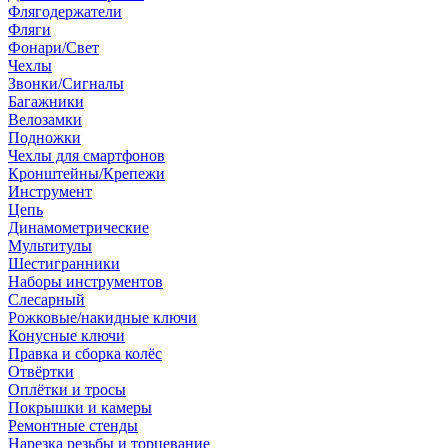
Флягодержатели
Фляги
Фонари/Свет
Чехлы
Звонки/Сигналы
Багажники
Велозамки
Подножки
Чехлы для смартфонов
Кронштейны/Крепежи
Инструмент
Цепь
Динамометрические
Мультитулы
Шестигранники
Наборы инструментов
Слесарный
Рожковые/накидные ключи
Конусные ключи
Правка и сборка колёс
Отвёртки
Оплётки и тросы
Покрышки и камеры
Ремонтные стенды
Нарезка резьбы и торцевание