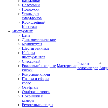
Багажники
Велозамки
Подножки
Чехлы для
смартфонов
Кронштейны/
Крепежи
Инструмент
Цепь
Динамометрические
Мультитулы
Шестигранники
Наборы
инструментов
Слесарный
Ремонт
Рожковые/накидные
Мастерские
велосипедов
Акц
ключи
Конусные ключи
Правка и сборка
колёс
Отвёртки
Оплётки и тросы
Покрышки и
камеры
Ремонтные стенды