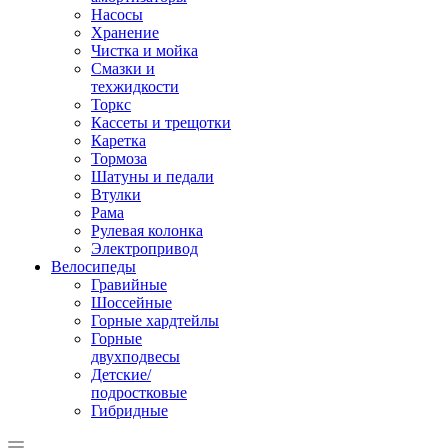
Насосы
Хранение
Чистка и мойка
Смазки и
техжидкости
Торкс
Кассеты и трещотки
Каретка
Тормоза
Шатуны и педали
Втулки
Рама
Рулевая колонка
Электропривод
Велосипеды
Гравийные
Шоссейные
Горные хардтейлы
Горные
двухподвесы
Детские/
подростковые
Гибридные