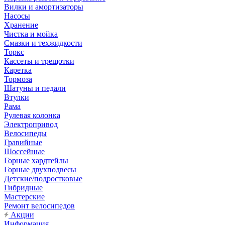
Вилки и амортизаторы
Насосы
Хранение
Чистка и мойка
Смазки и техжидкости
Торкс
Кассеты и трещотки
Каретка
Тормоза
Шатуны и педали
Втулки
Рама
Рулевая колонка
Электропривод
Велосипеды
Гравийные
Шоссейные
Горные хардтейлы
Горные двухподвесы
Детские/подростковые
Гибридные
Мастерские
Ремонт велосипедов
Акции
Информация