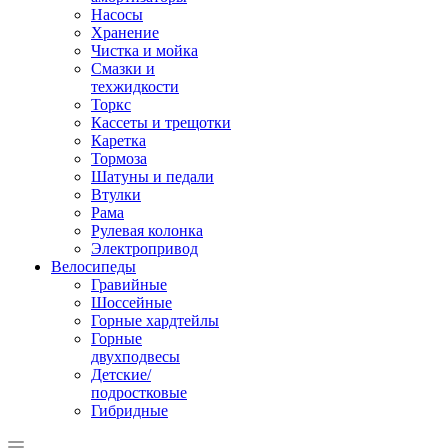
Насосы
Хранение
Чистка и мойка
Смазки и
техжидкости
Торкс
Кассеты и трещотки
Каретка
Тормоза
Шатуны и педали
Втулки
Рама
Рулевая колонка
Электропривод
Велосипеды
Гравийные
Шоссейные
Горные хардтейлы
Горные
двухподвесы
Детские/
подростковые
Гибридные