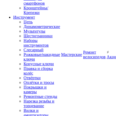
смартфонов
Кронштейны/
Крепежи
Инструмент
Цепь
Динамометрические
Мультитулы
Шестигранники
Наборы
инструментов
Слесарный
Ремонт
Рожковые/накидные
Мастерские
велосипедов
Акц
ключи
Конусные ключи
Правка и сборка
колёс
Отвёртки
Оплётки и тросы
Покрышки и
камеры
Ремонтные стенды
Нарезка резьбы и
торцевание
Вилки и
амортизаторы