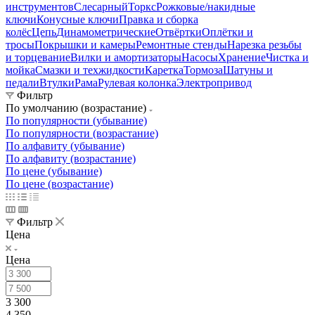
инструментов
Слесарный
Торкс
Рожковые/накидные
ключи
Конусные ключи
Правка и сборка
колёс
Цепь
Динамометрические
Отвёртки
Оплётки и
тросы
Покрышки и камеры
Ремонтные стенды
Нарезка резьбы
и торцевание
Вилки и амортизаторы
Насосы
Хранение
Чистка и
мойка
Смазки и техжидкости
Каретка
Тормоза
Шатуны и
педали
Втулки
Рама
Рулевая колонка
Электропривод
Фильтр
По умолчанию (возрастание)
По популярности (убывание)
По популярности (возрастание)
По алфавиту (убывание)
По алфавиту (возрастание)
По цене (убывание)
По цене (возрастание)
Фильтр
Цена
Цена
3 300
4 350