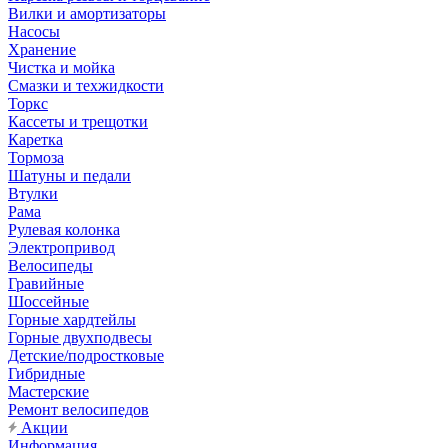
Вилки и амортизаторы
Насосы
Хранение
Чистка и мойка
Смазки и техжидкости
Торкс
Кассеты и трещотки
Каретка
Тормоза
Шатуны и педали
Втулки
Рама
Рулевая колонка
Электропривод
Велосипеды
Гравийные
Шоссейные
Горные хардтейлы
Горные двухподвесы
Детские/подростковые
Гибридные
Мастерские
Ремонт велосипедов
Акции
Информация