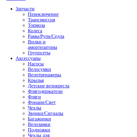
Запчасти
Переключение
Трансмиссия
Тормоза
Колеса
Рамы/Рули/Седла
Вилки и
амортизаторы
Группсеты
Аксессуары
Насосы
Велосумки
Велотренажеры
Крылья
Детские велокресла
Флягодержатели
Фляги
Фонари/Свет
Чехлы
Звонки/Сигналы
Багажники
Велозамки
Подножки
Чехлы для