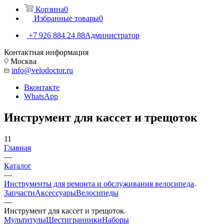
Корзина
0
Избранные товары
0
+7 926 884 24 88
Администратор
Контактная информация
Москва
info@velodoctor.ru
Вконтакте
WhatsApp
Инструмент для кассет и трещоток
11
Главная
—
Каталог
—
Инструменты для ремонта и обслуживания велосипеда
Запчасти
Аксессуары
Велосипеды
—
Инструмент для кассет и трещоток
Мультитулы
Шестигранники
Наборы