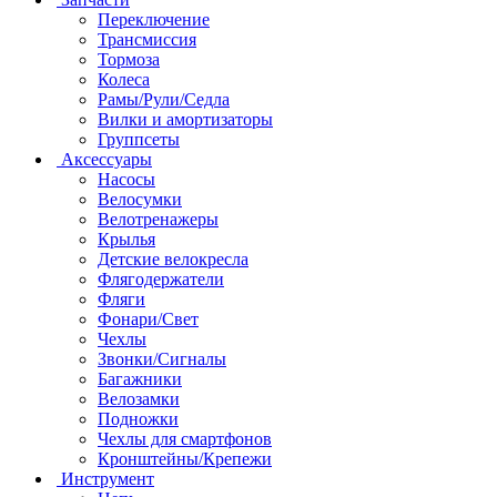
Переключение
Трансмиссия
Тормоза
Колеса
Рамы/Рули/Седла
Вилки и амортизаторы
Группсеты
Аксессуары
Насосы
Велосумки
Велотренажеры
Крылья
Детские велокресла
Флягодержатели
Фляги
Фонари/Свет
Чехлы
Звонки/Сигналы
Багажники
Велозамки
Подножки
Чехлы для смартфонов
Кронштейны/Крепежи
Инструмент