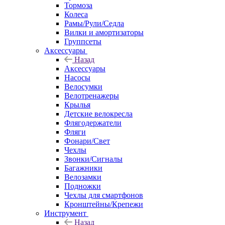
Тормоза
Колеса
Рамы/Рули/Седла
Вилки и амортизаторы
Группсеты
Аксессуары
Назад
Аксессуары
Насосы
Велосумки
Велотренажеры
Крылья
Детские велокресла
Флягодержатели
Фляги
Фонари/Свет
Чехлы
Звонки/Сигналы
Багажники
Велозамки
Подножки
Чехлы для смартфонов
Кронштейны/Крепежи
Инструмент
Назад