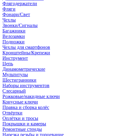
Флягодержатели
Фляги
Фонари/Свет
Чехлы
Звонки/Сигналы
Багажники
Велозамки
Подножки
Чехлы для смартфонов
Кронштейны/Крепежи
Инструмент
Цепь
Динамометрические
Мультитулы
Шестигранники
Наборы инструментов
Слесарный
Рожковые/накидные ключи
Конусные ключи
Правка и сборка колёс
Отвёртки
Оплётки и тросы
Покрышки и камеры
Ремонтные стенды
Нарезка резьбы и торцевание