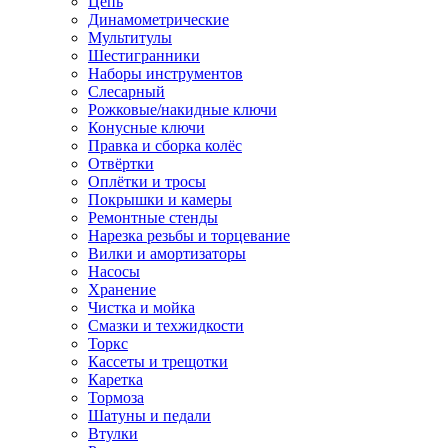
Цепь
Динамометрические
Мультитулы
Шестигранники
Наборы инструментов
Слесарный
Рожковые/накидные ключи
Конусные ключи
Правка и сборка колёс
Отвёртки
Оплётки и тросы
Покрышки и камеры
Ремонтные стенды
Нарезка резьбы и торцевание
Вилки и амортизаторы
Насосы
Хранение
Чистка и мойка
Смазки и техжидкости
Торкс
Кассеты и трещотки
Каретка
Тормоза
Шатуны и педали
Втулки