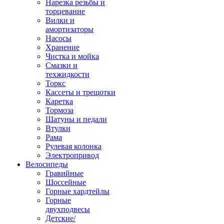
Нарезка резьбы и
торцевание
Вилки и
амортизаторы
Насосы
Хранение
Чистка и мойка
Смазки и
техжидкости
Торкс
Кассеты и трещотки
Каретка
Тормоза
Шатуны и педали
Втулки
Рама
Рулевая колонка
Электропривод
Велосипеды
Гравийные
Шоссейные
Горные хардтейлы
Горные
двухподвесы
Детские/