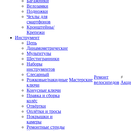
Багажники
Велозамки
Подножки
Чехлы для
смартфонов
Кронштейны/
Крепежи
Инструмент
Цепь
Динамометрические
Мультитулы
Шестигранники
Наборы
инструментов
Слесарный
Ремонт
Рожковые/накидные
Мастерские
велосипедов
Акц
ключи
Конусные ключи
Правка и сборка
колёс
Отвёртки
Оплётки и тросы
Покрышки и
камеры
Ремонтные стенды