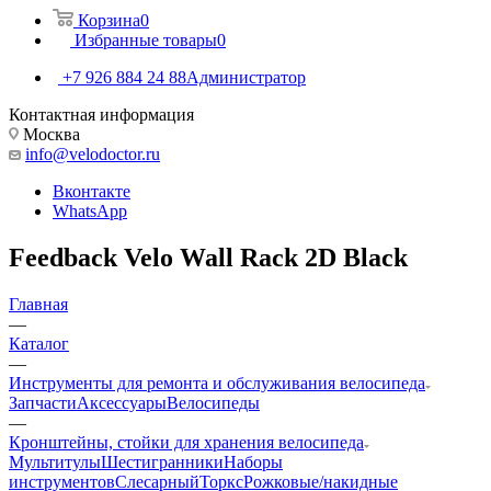
Корзина
0
Избранные товары
0
+7 926 884 24 88
Администратор
Контактная информация
Москва
info@velodoctor.ru
Вконтакте
WhatsApp
Feedback Velo Wall Rack 2D Black
Главная
—
Каталог
—
Инструменты для ремонта и обслуживания велосипеда
Запчасти
Аксессуары
Велосипеды
—
Кронштейны, стойки для хранения велосипеда
Мультитулы
Шестигранники
Наборы
инструментов
Слесарный
Торкс
Рожковые/накидные