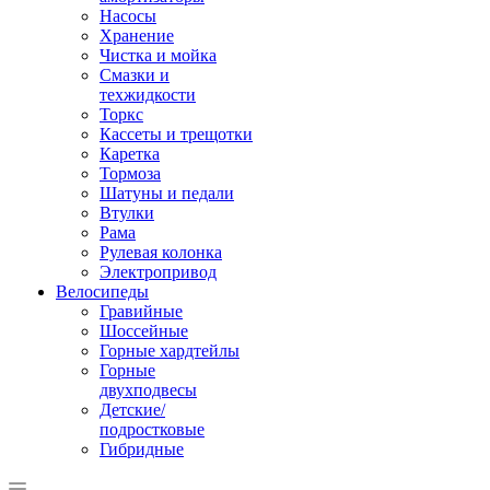
Насосы
Хранение
Чистка и мойка
Смазки и
техжидкости
Торкс
Кассеты и трещотки
Каретка
Тормоза
Шатуны и педали
Втулки
Рама
Рулевая колонка
Электропривод
Велосипеды
Гравийные
Шоссейные
Горные хардтейлы
Горные
двухподвесы
Детские/
подростковые
Гибридные