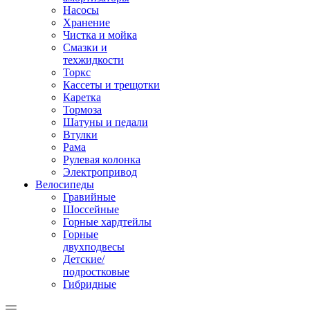
Насосы
Хранение
Чистка и мойка
Смазки и
техжидкости
Торкс
Кассеты и трещотки
Каретка
Тормоза
Шатуны и педали
Втулки
Рама
Рулевая колонка
Электропривод
Велосипеды
Гравийные
Шоссейные
Горные хардтейлы
Горные
двухподвесы
Детские/
подростковые
Гибридные