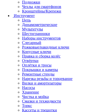
Подножки
Чехлы для смартфонов
Кронштейны/Крепежи
Инструмент
Цепь
Динамометрические
Мультитулы
Шестигранники
Наборы инструментов
Слесарный
Рожковые/накидные ключи
Конусные ключи
Правка и сборка колёс
Отвёртки
Оплётки и тросы
Покрышки и камеры
Ремонтные стенды
Нарезка резьбы и торцевание
Вилки и амортизаторы
Насосы
Хранение
Чистка и мойка
Смазки и техжидкости
Торкс
Кассеты и трещотки