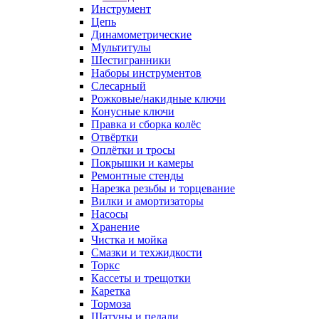
Инструмент
Цепь
Динамометрические
Мультитулы
Шестигранники
Наборы инструментов
Слесарный
Рожковые/накидные ключи
Конусные ключи
Правка и сборка колёс
Отвёртки
Оплётки и тросы
Покрышки и камеры
Ремонтные стенды
Нарезка резьбы и торцевание
Вилки и амортизаторы
Насосы
Хранение
Чистка и мойка
Смазки и техжидкости
Торкс
Кассеты и трещотки
Каретка
Тормоза
Шатуны и педали