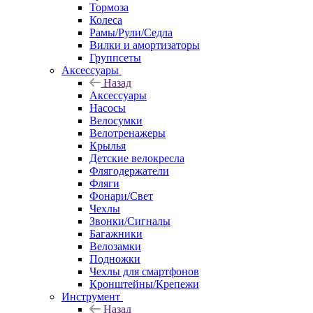
Тормоза
Колеса
Рамы/Рули/Седла
Вилки и амортизаторы
Группсеты
Аксессуары
Назад
Аксессуары
Насосы
Велосумки
Велотренажеры
Крылья
Детские велокресла
Флягодержатели
Фляги
Фонари/Свет
Чехлы
Звонки/Сигналы
Багажники
Велозамки
Подножки
Чехлы для смартфонов
Кронштейны/Крепежи
Инструмент
Назад