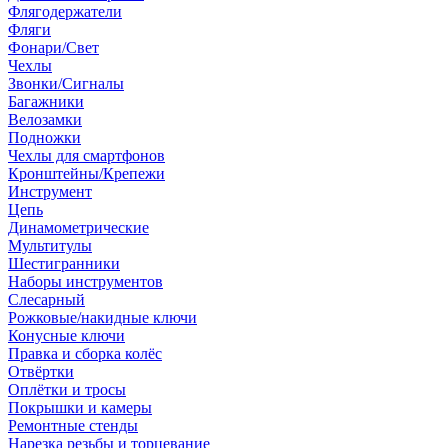
Флягодержатели
Фляги
Фонари/Свет
Чехлы
Звонки/Сигналы
Багажники
Велозамки
Подножки
Чехлы для смартфонов
Кронштейны/Крепежи
Инструмент
Цепь
Динамометрические
Мультитулы
Шестигранники
Наборы инструментов
Слесарный
Рожковые/накидные ключи
Конусные ключи
Правка и сборка колёс
Отвёртки
Оплётки и тросы
Покрышки и камеры
Ремонтные стенды
Нарезка резьбы и торцевание