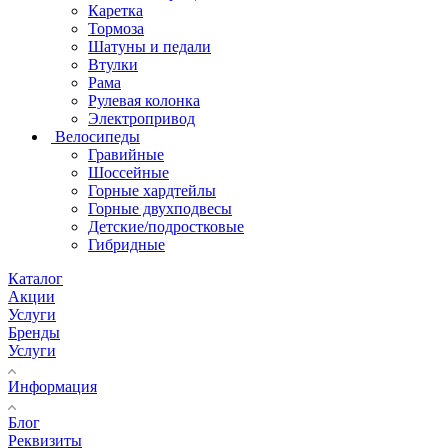
Каретка
Тормоза
Шатуны и педали
Втулки
Рама
Рулевая колонка
Электропривод
Велосипеды
Гравийные
Шоссейные
Горные хардтейлы
Горные двухподвесы
Детские/подростковые
Гибридные
Каталог
Акции
Услуги
Бренды
Услуги
Информация
Блог
Реквизиты