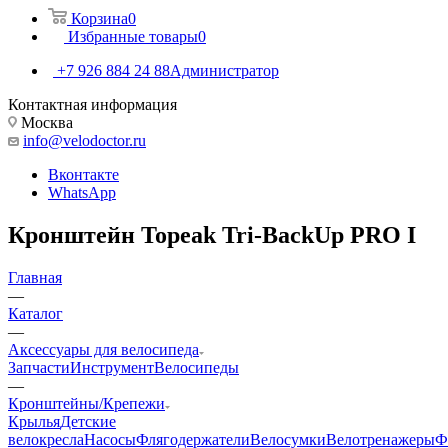
Корзина
0
Избранные товары
0
+7 926 884 24 88
Администратор
Контактная информация
Москва
info@velodoctor.ru
Вконтакте
WhatsApp
Кронштейн Topeak Tri-BackUp PRO I
Главная
—
Каталог
—
Аксессуары для велосипеда
Запчасти
Инструмент
Велосипеды
—
Кронштейны/Крепежи
Крылья
Детские
велокресла
Насосы
Флягодержатели
Велосумки
Велотренажеры
Ф