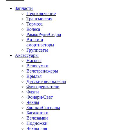
Запчасти
Переключение
Трансмиссия
Тормоза
Колеса
Рамы/Рули/Седла
Вилки и
амортизаторы
Группсеты
Аксессуары
Насосы
Велосумки
Велотренажеры
Крылья
Детские велокресла
Флягодержатели
Фляги
Фонари/Свет
Чехлы
Звонки/Сигналы
Багажники
Велозамки
Подножки
Чехлы для