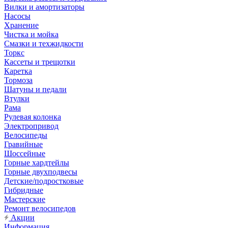
Вилки и амортизаторы
Насосы
Хранение
Чистка и мойка
Смазки и техжидкости
Торкс
Кассеты и трещотки
Каретка
Тормоза
Шатуны и педали
Втулки
Рама
Рулевая колонка
Электропривод
Велосипеды
Гравийные
Шоссейные
Горные хардтейлы
Горные двухподвесы
Детские/подростковые
Гибридные
Мастерские
Ремонт велосипедов
Акции
Информация