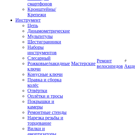
смартфонов
Кронштейны/
Крепежи
Инструмент
Цепь
Динамометрические
Мультитулы
Шестигранники
Наборы
инструментов
Слесарный
Ремонт
Рожковые/накидные
Мастерские
велосипедов
Акц
ключи
Конусные ключи
Правка и сборка
колёс
Отвёртки
Оплётки и тросы
Покрышки и
камеры
Ремонтные стенды
Нарезка резьбы и
торцевание
Вилки и
амортизаторы