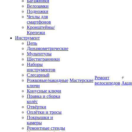
Багажники
Велозамки
Подножки
Чехлы для
смартфонов
Кронштейны/
Крепежи
Инструмент
Цепь
Динамометрические
Мультитулы
Шестигранники
Наборы
инструментов
Слесарный
Ремонт
Рожковые/накидные
Мастерские
велосипедов
Акц
ключи
Конусные ключи
Правка и сборка
колёс
Отвёртки
Оплётки и тросы
Покрышки и
камеры
Ремонтные стенды