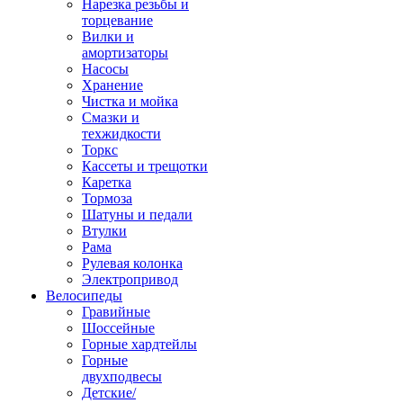
Нарезка резьбы и
торцевание
Вилки и
амортизаторы
Насосы
Хранение
Чистка и мойка
Смазки и
техжидкости
Торкс
Кассеты и трещотки
Каретка
Тормоза
Шатуны и педали
Втулки
Рама
Рулевая колонка
Электропривод
Велосипеды
Гравийные
Шоссейные
Горные хардтейлы
Горные
двухподвесы
Детские/