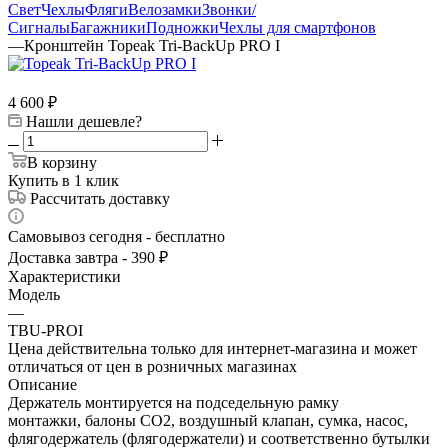
Свет
Чехлы
Фляги
Велозамки
Звонки/
Сигналы
Багажники
Подножки
Чехлы для смартфонов
—
Кронштейн Topeak Tri-BackUp PRO I
4 600
₽
Нашли дешевле?
В корзину
Купить в 1 клик
Рассчитать доставку
Самовывоз сегодня - бесплатно
Доставка завтра - 390 ₽
Характеристики
Модель
—
TBU-PROI
Цена действительна только для интернет-магазина и может
отличаться от цен в розничных магазинах
Описание
Держатель монтируется на подседельную рамку
монтажки, балоны CO2, воздушный клапан, сумка, насос,
флягодержатель (флягодержатели) и соответственно бутылки