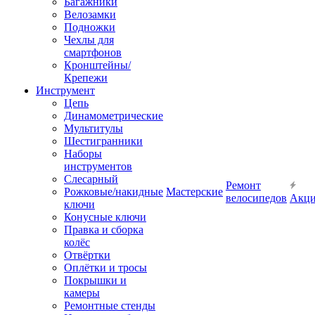
Багажники
Велозамки
Подножки
Чехлы для
смартфонов
Кронштейны/
Крепежи
Инструмент
Цепь
Динамометрические
Мультитулы
Шестигранники
Наборы
инструментов
Слесарный
Ремонт
Рожковые/накидные
Мастерские
велосипедов
Акц
ключи
Конусные ключи
Правка и сборка
колёс
Отвёртки
Оплётки и тросы
Покрышки и
камеры
Ремонтные стенды