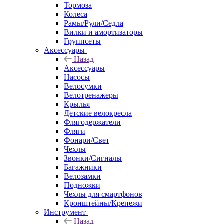
Тормоза
Колеса
Рамы/Рули/Седла
Вилки и амортизаторы
Группсеты
Аксессуары
Назад
Аксессуары
Насосы
Велосумки
Велотренажеры
Крылья
Детские велокресла
Флягодержатели
Фляги
Фонари/Свет
Чехлы
Звонки/Сигналы
Багажники
Велозамки
Подножки
Чехлы для смартфонов
Кронштейны/Крепежи
Инструмент
Назад