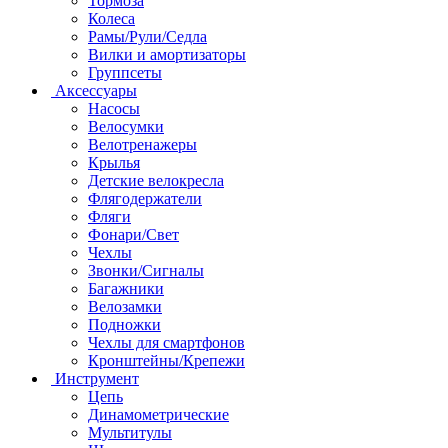
Тормоза
Колеса
Рамы/Рули/Седла
Вилки и амортизаторы
Группсеты
Аксессуары
Насосы
Велосумки
Велотренажеры
Крылья
Детские велокресла
Флягодержатели
Фляги
Фонари/Свет
Чехлы
Звонки/Сигналы
Багажники
Велозамки
Подножки
Чехлы для смартфонов
Кронштейны/Крепежи
Инструмент
Цепь
Динамометрические
Мультитулы