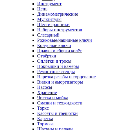
Инструмент
Цепь
Динамометрические
Мультитулы
Шестигранники
Наборы инструментов
Слесарный
Рожковые/накидные ключи
Конусные ключи
Правка и сборка колёс
Отвёртки
Оплётки и тросы
Покрышки и камеры
Ремонтные стенды
Нарезка резьбы и торцевание
Вилки и амортизаторы
Насосы
Хранение
Чистка и мойка
Смазки и техжидкости
Торкс
Кассеты и трещотки
Каретка
Тормоза
Шатуны и педали