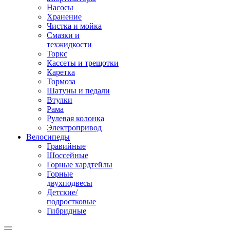
Насосы
Хранение
Чистка и мойка
Смазки и
техжидкости
Торкс
Кассеты и трещотки
Каретка
Тормоза
Шатуны и педали
Втулки
Рама
Рулевая колонка
Электропривод
Велосипеды
Гравийные
Шоссейные
Горные хардтейлы
Горные
двухподвесы
Детские/
подростковые
Гибридные