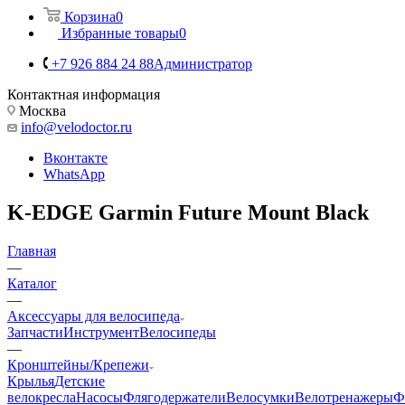
Корзина
0
Избранные товары
0
+7 926 884 24 88
Администратор
Контактная информация
Москва
info@velodoctor.ru
Вконтакте
WhatsApp
K-EDGE Garmin Future Mount Black
Главная
—
Каталог
—
Аксессуары для велосипеда
Запчасти
Инструмент
Велосипеды
—
Кронштейны/Крепежи
Крылья
Детские
велокресла
Насосы
Флягодержатели
Велосумки
Велотренажеры
Ф