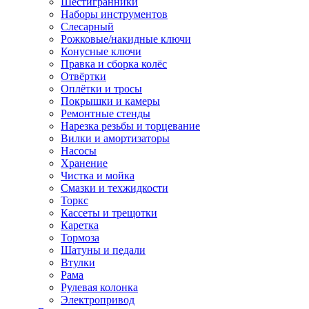
Шестигранники
Наборы инструментов
Слесарный
Рожковые/накидные ключи
Конусные ключи
Правка и сборка колёс
Отвёртки
Оплётки и тросы
Покрышки и камеры
Ремонтные стенды
Нарезка резьбы и торцевание
Вилки и амортизаторы
Насосы
Хранение
Чистка и мойка
Смазки и техжидкости
Торкс
Кассеты и трещотки
Каретка
Тормоза
Шатуны и педали
Втулки
Рама
Рулевая колонка
Электропривод