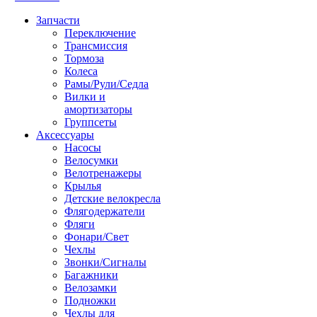
Запчасти
Переключение
Трансмиссия
Тормоза
Колеса
Рамы/Рули/Седла
Вилки и
амортизаторы
Группсеты
Аксессуары
Насосы
Велосумки
Велотренажеры
Крылья
Детские велокресла
Флягодержатели
Фляги
Фонари/Свет
Чехлы
Звонки/Сигналы
Багажники
Велозамки
Подножки
Чехлы для