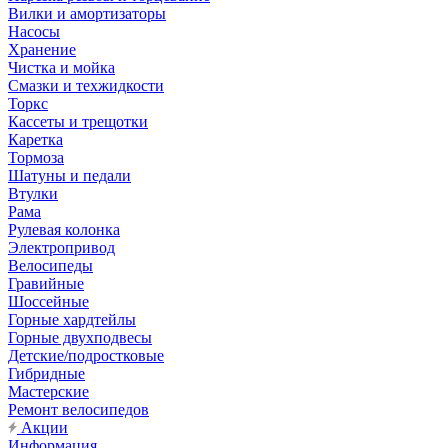
Вилки и амортизаторы
Насосы
Хранение
Чистка и мойка
Смазки и техжидкости
Торкс
Кассеты и трещотки
Каретка
Тормоза
Шатуны и педали
Втулки
Рама
Рулевая колонка
Электропривод
Велосипеды
Гравийные
Шоссейные
Горные хардтейлы
Горные двухподвесы
Детские/подростковые
Гибридные
Мастерские
Ремонт велосипедов
Акции
Информация