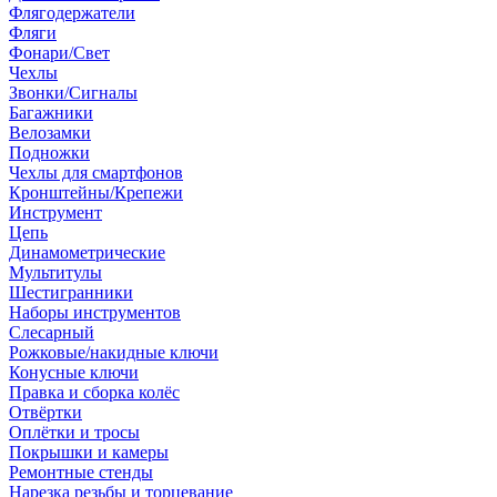
Флягодержатели
Фляги
Фонари/Свет
Чехлы
Звонки/Сигналы
Багажники
Велозамки
Подножки
Чехлы для смартфонов
Кронштейны/Крепежи
Инструмент
Цепь
Динамометрические
Мультитулы
Шестигранники
Наборы инструментов
Слесарный
Рожковые/накидные ключи
Конусные ключи
Правка и сборка колёс
Отвёртки
Оплётки и тросы
Покрышки и камеры
Ремонтные стенды
Нарезка резьбы и торцевание