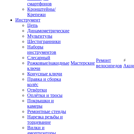
смартфонов
Кронштейны/
Крепежи
Инструмент
Цепь
Динамометрические
Мультитулы
Шестигранники
Наборы
инструментов
Слесарный
Ремонт
Рожковые/накидные
Мастерские
велосипедов
Акц
ключи
Конусные ключи
Правка и сборка
колёс
Отвёртки
Оплётки и тросы
Покрышки и
камеры
Ремонтные стенды
Нарезка резьбы и
торцевание
Вилки и
амортизаторы