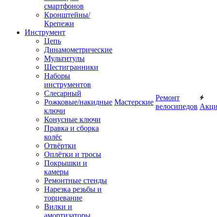
смартфонов
Кронштейны/
Крепежи
Инструмент
Цепь
Динамометрические
Мультитулы
Шестигранники
Наборы
инструментов
Слесарный
Ремонт
Рожковые/накидные
Мастерские
велосипедов
Акц
ключи
Конусные ключи
Правка и сборка
колёс
Отвёртки
Оплётки и тросы
Покрышки и
камеры
Ремонтные стенды
Нарезка резьбы и
торцевание
Вилки и
амортизаторы