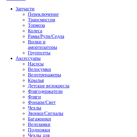
Запчасти
Переключение
Трансмиссия
Тормоза
Колеса
Рамы/Рули/Седла
Вилки и
амортизаторы
Группсеты
Аксессуары
Насосы
Велосумки
Велотренажеры
Крылья
Детские велокресла
Флягодержатели
Фляги
Фонари/Свет
Чехлы
Звонки/Сигналы
Багажники
Велозамки
Подножки
Чехлы для