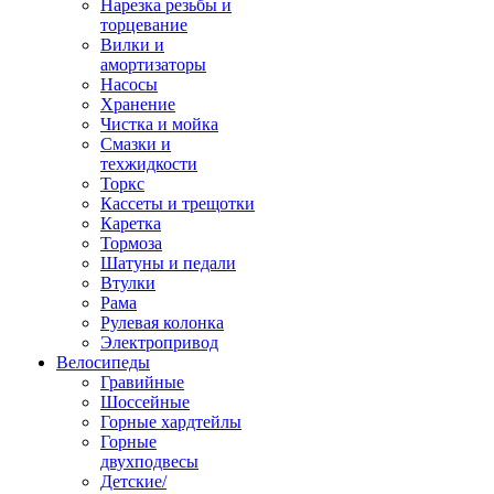
Нарезка резьбы и
торцевание
Вилки и
амортизаторы
Насосы
Хранение
Чистка и мойка
Смазки и
техжидкости
Торкс
Кассеты и трещотки
Каретка
Тормоза
Шатуны и педали
Втулки
Рама
Рулевая колонка
Электропривод
Велосипеды
Гравийные
Шоссейные
Горные хардтейлы
Горные
двухподвесы
Детские/