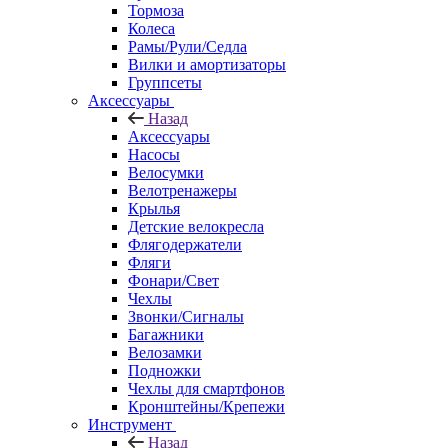
Тормоза
Колеса
Рамы/Рули/Седла
Вилки и амортизаторы
Группсеты
Аксессуары
Назад
Аксессуары
Насосы
Велосумки
Велотренажеры
Крылья
Детские велокресла
Флягодержатели
Фляги
Фонари/Свет
Чехлы
Звонки/Сигналы
Багажники
Велозамки
Подножки
Чехлы для смартфонов
Кронштейны/Крепежи
Инструмент
Назад