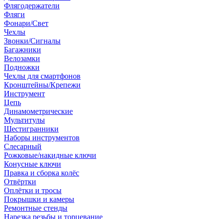
Флягодержатели
Фляги
Фонари/Свет
Чехлы
Звонки/Сигналы
Багажники
Велозамки
Подножки
Чехлы для смартфонов
Кронштейны/Крепежи
Инструмент
Цепь
Динамометрические
Мультитулы
Шестигранники
Наборы инструментов
Слесарный
Рожковые/накидные ключи
Конусные ключи
Правка и сборка колёс
Отвёртки
Оплётки и тросы
Покрышки и камеры
Ремонтные стенды
Нарезка резьбы и торцевание