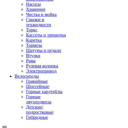
Насосы
Хранение
Чистка и мойка
Смазки и
техжидкости
Торкс
Кассеты и трещотки
Каретка
Тормоза
Шатуны и педали
Втулки
Рама
Рулевая колонка
Электропривод
Велосипеды
Гравийные
Шоссейные
Горные хардтейлы
Горные
двухподвесы
Детские/
подростковые
Гибридные