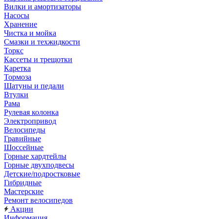
Вилки и амортизаторы
Насосы
Хранение
Чистка и мойка
Смазки и техжидкости
Торкс
Кассеты и трещотки
Каретка
Тормоза
Шатуны и педали
Втулки
Рама
Рулевая колонка
Электропривод
Велосипеды
Гравийные
Шоссейные
Горные хардтейлы
Горные двухподвесы
Детские/подростковые
Гибридные
Мастерские
Ремонт велосипедов
Акции
Информация