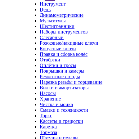
Инструмент
Цепь
Динамометрические
Мультитулы
Шестигранники
Наборы инструментов
Слесарный
Рожковые/накидные ключи
Конусные ключи
Правка и сборка колёс
Отвёртки
Оплётки и тросы
Покрышки и камеры
Ремонтные стенды
Нарезка резьбы и торцевание
Вилки и амортизаторы
Насосы
Хранение
Чистка и мойка
Смазки и техжидкости
Торкс
Кассеты и трещотки
Каретка
Тормоза
Шатуны и педали