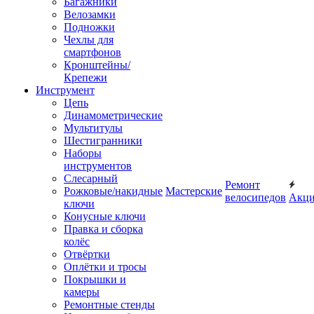
Багажники
Велозамки
Подножки
Чехлы для
смартфонов
Кронштейны/
Крепежи
Инструмент
Цепь
Динамометрические
Мультитулы
Шестигранники
Наборы
инструментов
Слесарный
Ремонт
Рожковые/накидные
Мастерские
велосипедов
Акц
ключи
Конусные ключи
Правка и сборка
колёс
Отвёртки
Оплётки и тросы
Покрышки и
камеры
Ремонтные стенды