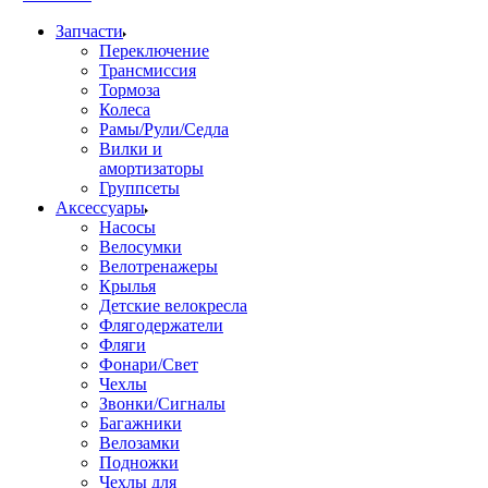
Запчасти
Переключение
Трансмиссия
Тормоза
Колеса
Рамы/Рули/Седла
Вилки и
амортизаторы
Группсеты
Аксессуары
Насосы
Велосумки
Велотренажеры
Крылья
Детские велокресла
Флягодержатели
Фляги
Фонари/Свет
Чехлы
Звонки/Сигналы
Багажники
Велозамки
Подножки
Чехлы для