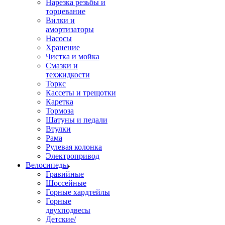
Нарезка резьбы и
торцевание
Вилки и
амортизаторы
Насосы
Хранение
Чистка и мойка
Смазки и
техжидкости
Торкс
Кассеты и трещотки
Каретка
Тормоза
Шатуны и педали
Втулки
Рама
Рулевая колонка
Электропривод
Велосипеды
Гравийные
Шоссейные
Горные хардтейлы
Горные
двухподвесы
Детские/