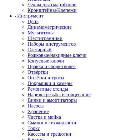
Чехлы для смартфонов
Кронштейны/Крепежи
Инструмент
Цепь
Динамометрические
Мультитулы
Шестигранники
Наборы инструментов
Слесарный
Рожковые/накидные ключи
Конусные ключи
Правка и сборка колёс
Отвёртки
Оплётки и тросы
Покрышки и камеры
Ремонтные стенды
Нарезка резьбы и торцевание
Вилки и амортизаторы
Насосы
Хранение
Чистка и мойка
Смазки и техжидкости
Торкс
Кассеты и трещотки
Каретка