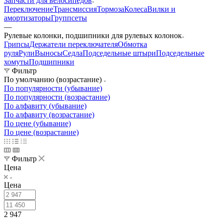
Запчасти для велосипедов
Переключение
Трансмиссия
Тормоза
Колеса
Вилки и
амортизаторы
Группсеты
—
Рулевые колонки, подшипники для рулевых колонок
Грипсы
Держатели переключателя
Обмотка
руля
Рули
Выносы
Седла
Подседельные штыри
Подседельные
хомуты
Подшипники
Фильтр
По умолчанию (возрастание)
По популярности (убывание)
По популярности (возрастание)
По алфавиту (убывание)
По алфавиту (возрастание)
По цене (убывание)
По цене (возрастание)
Фильтр
Цена
Цена
2 947