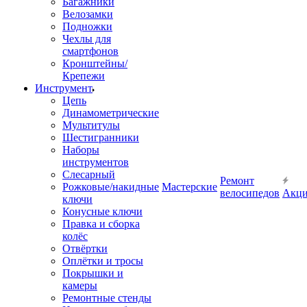
Багажники
Велозамки
Подножки
Чехлы для
смартфонов
Кронштейны/
Крепежи
Инструмент
Цепь
Динамометрические
Мультитулы
Шестигранники
Наборы
инструментов
Слесарный
Ремонт
Рожковые/накидные
Мастерские
велосипедов
Акц
ключи
Конусные ключи
Правка и сборка
колёс
Отвёртки
Оплётки и тросы
Покрышки и
камеры
Ремонтные стенды