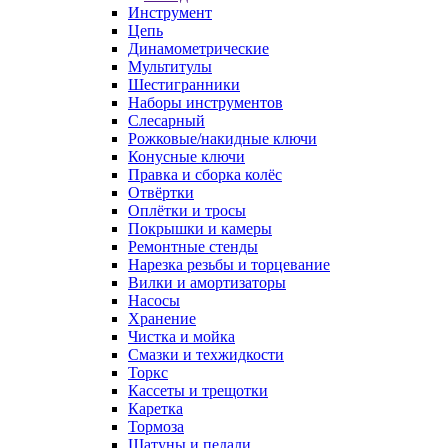
Инструмент
Цепь
Динамометрические
Мультитулы
Шестигранники
Наборы инструментов
Слесарный
Рожковые/накидные ключи
Конусные ключи
Правка и сборка колёс
Отвёртки
Оплётки и тросы
Покрышки и камеры
Ремонтные стенды
Нарезка резьбы и торцевание
Вилки и амортизаторы
Насосы
Хранение
Чистка и мойка
Смазки и техжидкости
Торкс
Кассеты и трещотки
Каретка
Тормоза
Шатуны и педали