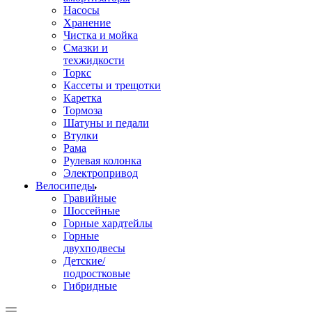
Насосы
Хранение
Чистка и мойка
Смазки и
техжидкости
Торкс
Кассеты и трещотки
Каретка
Тормоза
Шатуны и педали
Втулки
Рама
Рулевая колонка
Электропривод
Велосипеды
Гравийные
Шоссейные
Горные хардтейлы
Горные
двухподвесы
Детские/
подростковые
Гибридные