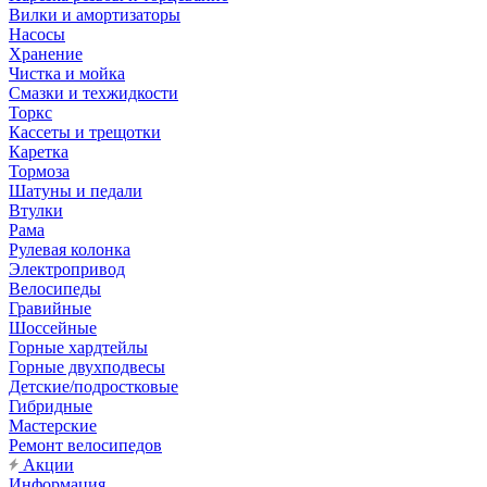
Вилки и амортизаторы
Насосы
Хранение
Чистка и мойка
Смазки и техжидкости
Торкс
Кассеты и трещотки
Каретка
Тормоза
Шатуны и педали
Втулки
Рама
Рулевая колонка
Электропривод
Велосипеды
Гравийные
Шоссейные
Горные хардтейлы
Горные двухподвесы
Детские/подростковые
Гибридные
Мастерские
Ремонт велосипедов
Акции
Информация