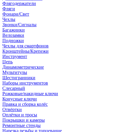
Флягодержатели
Фляги
Фонари/Свет
Чехлы
Звонки/Сигналы
Багажники
Велозамки
Подножки
Чехлы для смартфонов
Кронштейны/Крепежи
Инструмент
Цепь
Динамометрические
Мультитулы
Шестигранники
Наборы инструментов
Слесарный
Рожковые/накидные ключи
Конусные ключи
Правка и сборка колёс
Отвёртки
Оплётки и тросы
Покрышки и камеры
Ремонтные стенды
Нарезка резьбы и торцевание