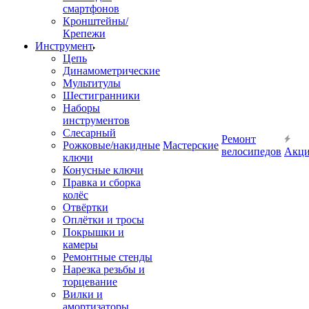
смартфонов
Кронштейны/
Крепежи
Инструмент
Цепь
Динамометрические
Мультитулы
Шестигранники
Наборы
инструментов
Слесарный
Ремонт
Рожковые/накидные
Мастерские
велосипедов
Акц
ключи
Конусные ключи
Правка и сборка
колёс
Отвёртки
Оплётки и тросы
Покрышки и
камеры
Ремонтные стенды
Нарезка резьбы и
торцевание
Вилки и
амортизаторы