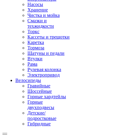
Насосы
Хранение
Чистка и мойка
Смазки и
техжидкости
Торкс
Кассеты и трещотки
Каретка
Тормоза
Шатуны и педали
Втулки
Рама
Рулевая колонка
Электропривод
Велосипеды
Гравийные
Шоссейные
Горные хардтейлы
Горные
двухподвесы
Детские/
подростковые
Гибридные