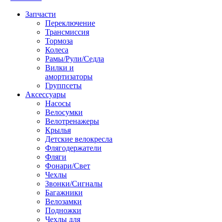
Запчасти
Переключение
Трансмиссия
Тормоза
Колеса
Рамы/Рули/Седла
Вилки и
амортизаторы
Группсеты
Аксессуары
Насосы
Велосумки
Велотренажеры
Крылья
Детские велокресла
Флягодержатели
Фляги
Фонари/Свет
Чехлы
Звонки/Сигналы
Багажники
Велозамки
Подножки
Чехлы для