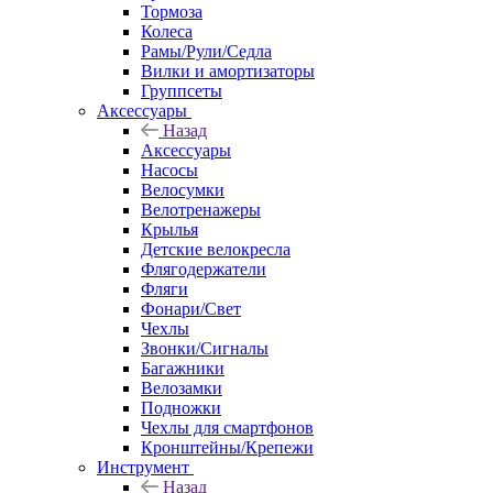
Тормоза
Колеса
Рамы/Рули/Седла
Вилки и амортизаторы
Группсеты
Аксессуары
Назад
Аксессуары
Насосы
Велосумки
Велотренажеры
Крылья
Детские велокресла
Флягодержатели
Фляги
Фонари/Свет
Чехлы
Звонки/Сигналы
Багажники
Велозамки
Подножки
Чехлы для смартфонов
Кронштейны/Крепежи
Инструмент
Назад