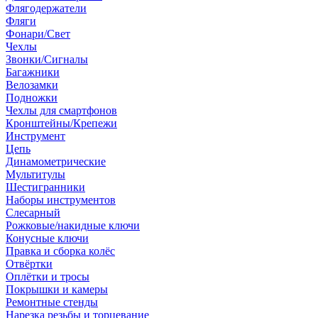
Флягодержатели
Фляги
Фонари/Свет
Чехлы
Звонки/Сигналы
Багажники
Велозамки
Подножки
Чехлы для смартфонов
Кронштейны/Крепежи
Инструмент
Цепь
Динамометрические
Мультитулы
Шестигранники
Наборы инструментов
Слесарный
Рожковые/накидные ключи
Конусные ключи
Правка и сборка колёс
Отвёртки
Оплётки и тросы
Покрышки и камеры
Ремонтные стенды
Нарезка резьбы и торцевание