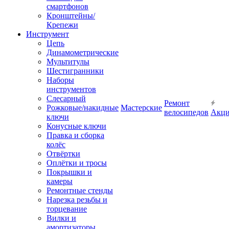
смартфонов
Кронштейны/
Крепежи
Инструмент
Цепь
Динамометрические
Мультитулы
Шестигранники
Наборы
инструментов
Слесарный
Ремонт
Рожковые/накидные
Мастерские
велосипедов
Акц
ключи
Конусные ключи
Правка и сборка
колёс
Отвёртки
Оплётки и тросы
Покрышки и
камеры
Ремонтные стенды
Нарезка резьбы и
торцевание
Вилки и
амортизаторы