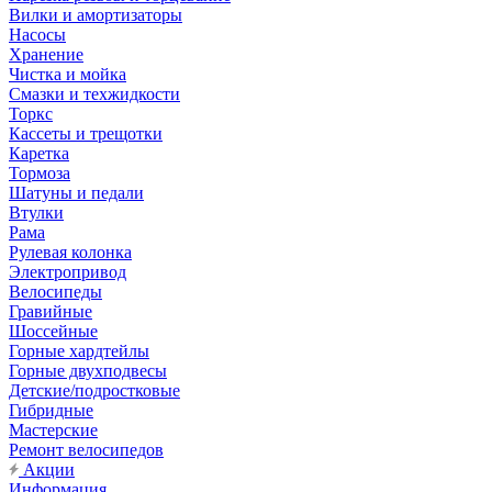
Вилки и амортизаторы
Насосы
Хранение
Чистка и мойка
Смазки и техжидкости
Торкс
Кассеты и трещотки
Каретка
Тормоза
Шатуны и педали
Втулки
Рама
Рулевая колонка
Электропривод
Велосипеды
Гравийные
Шоссейные
Горные хардтейлы
Горные двухподвесы
Детские/подростковые
Гибридные
Мастерские
Ремонт велосипедов
Акции
Информация