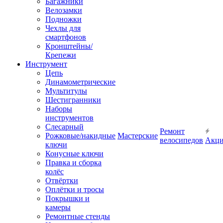
Багажники
Велозамки
Подножки
Чехлы для
смартфонов
Кронштейны/
Крепежи
Инструмент
Цепь
Динамометрические
Мультитулы
Шестигранники
Наборы
инструментов
Слесарный
Ремонт
Рожковые/накидные
Мастерские
велосипедов
Акц
ключи
Конусные ключи
Правка и сборка
колёс
Отвёртки
Оплётки и тросы
Покрышки и
камеры
Ремонтные стенды