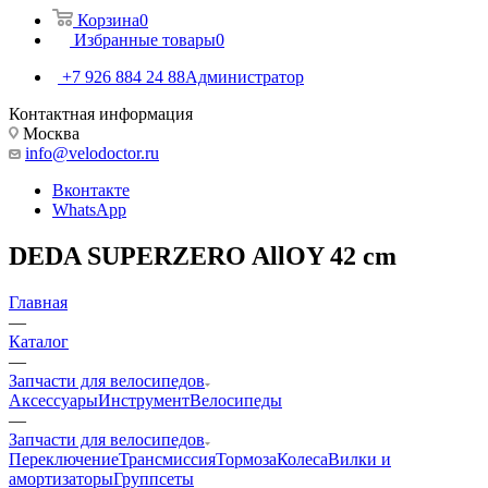
Корзина
0
Избранные товары
0
+7 926 884 24 88
Администратор
Контактная информация
Москва
info@velodoctor.ru
Вконтакте
WhatsApp
DEDA SUPERZERO AllOY 42 cm
Главная
—
Каталог
—
Запчасти для велосипедов
Аксессуары
Инструмент
Велосипеды
—
Запчасти для велосипедов
Переключение
Трансмиссия
Тормоза
Колеса
Вилки и
амортизаторы
Группсеты