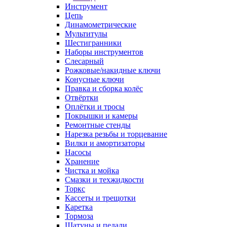
Инструмент
Цепь
Динамометрические
Мультитулы
Шестигранники
Наборы инструментов
Слесарный
Рожковые/накидные ключи
Конусные ключи
Правка и сборка колёс
Отвёртки
Оплётки и тросы
Покрышки и камеры
Ремонтные стенды
Нарезка резьбы и торцевание
Вилки и амортизаторы
Насосы
Хранение
Чистка и мойка
Смазки и техжидкости
Торкс
Кассеты и трещотки
Каретка
Тормоза
Шатуны и педали