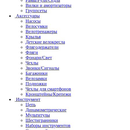
Рамы/Рули/Седла
Вилки и амортизаторы
Группсеты
Аксессуары
Насосы
Велосумки
Велотренажеры
Крылья
Детские велокресла
Флягодержатели
Фляги
Фонари/Свет
Чехлы
Звонки/Сигналы
Багажники
Велозамки
Подножки
Чехлы для смартфонов
Кронштейны/Крепежи
Инструмент
Цепь
Динамометрические
Мультитулы
Шестигранники
Наборы инструментов