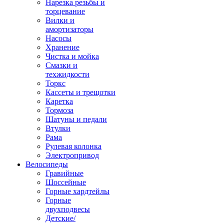
Нарезка резьбы и
торцевание
Вилки и
амортизаторы
Насосы
Хранение
Чистка и мойка
Смазки и
техжидкости
Торкс
Кассеты и трещотки
Каретка
Тормоза
Шатуны и педали
Втулки
Рама
Рулевая колонка
Электропривод
Велосипеды
Гравийные
Шоссейные
Горные хардтейлы
Горные
двухподвесы
Детские/