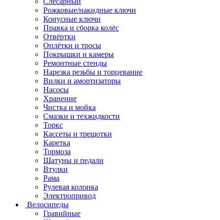
Слесарный
Рожковые/накидные ключи
Конусные ключи
Правка и сборка колёс
Отвёртки
Оплётки и тросы
Покрышки и камеры
Ремонтные стенды
Нарезка резьбы и торцевание
Вилки и амортизаторы
Насосы
Хранение
Чистка и мойка
Смазки и техжидкости
Торкс
Кассеты и трещотки
Каретка
Тормоза
Шатуны и педали
Втулки
Рама
Рулевая колонка
Электропривод
Велосипеды
Гравийные