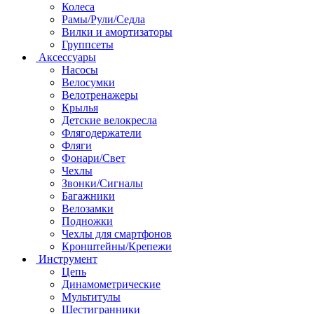
Колеса
Рамы/Рули/Седла
Вилки и амортизаторы
Группсеты
Аксессуары
Насосы
Велосумки
Велотренажеры
Крылья
Детские велокресла
Флягодержатели
Фляги
Фонари/Свет
Чехлы
Звонки/Сигналы
Багажники
Велозамки
Подножки
Чехлы для смартфонов
Кронштейны/Крепежи
Инструмент
Цепь
Динамометрические
Мультитулы
Шестигранники