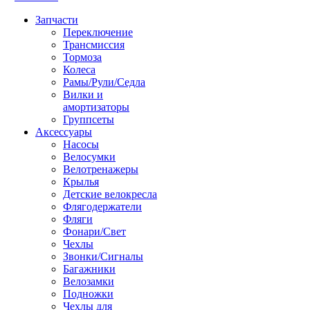
Запчасти
Переключение
Трансмиссия
Тормоза
Колеса
Рамы/Рули/Седла
Вилки и
амортизаторы
Группсеты
Аксессуары
Насосы
Велосумки
Велотренажеры
Крылья
Детские велокресла
Флягодержатели
Фляги
Фонари/Свет
Чехлы
Звонки/Сигналы
Багажники
Велозамки
Подножки
Чехлы для