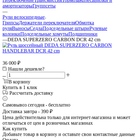
Переключение
Трансмиссия
Тормоза
Колеса
Вилки и
амортизаторы
Группсеты
—
Рули велосипедные
Грипсы
Держатели переключателя
Обмотка
руля
Выносы
Седла
Подседельные штыри
Рулевые
колонки
Подседельные хомуты
Подшипники
—
DEDA SUPERZERO CARBON DCR 42 cm
36 000
₽
Нашли дешевле?
В корзину
Купить в 1 клик
Рассчитать доставку
Самовывоз сегодня - бесплатно
Доставка завтра - 390 ₽
Цена действительна только для интернет-магазина и может
отличаться от цен в розничных магазинах
Как купить
Добавьте товар в корзину и оставьте свои контактные данные
Оплата