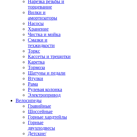
Нарезка резьбы и
торцевание
Вилки и
амортизаторы
Насосы
Хранение
Чистка и мойка
Смазки и
техжидкости
Торкс
Кассеты и трещотки
Каретка
Тормоза
Шатуны и педали
Втулки
Рама
Рулевая колонка
Электропривод
Велосипеды
Гравийные
Шоссейные
Горные хардтейлы
Горные
двухподвесы
Детские/