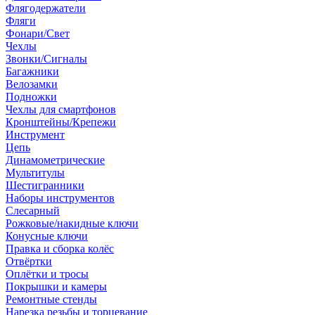
Флягодержатели
Фляги
Фонари/Свет
Чехлы
Звонки/Сигналы
Багажники
Велозамки
Подножки
Чехлы для смартфонов
Кронштейны/Крепежи
Инструмент
Цепь
Динамометрические
Мультитулы
Шестигранники
Наборы инструментов
Слесарный
Рожковые/накидные ключи
Конусные ключи
Правка и сборка колёс
Отвёртки
Оплётки и тросы
Покрышки и камеры
Ремонтные стенды
Нарезка резьбы и торцевание