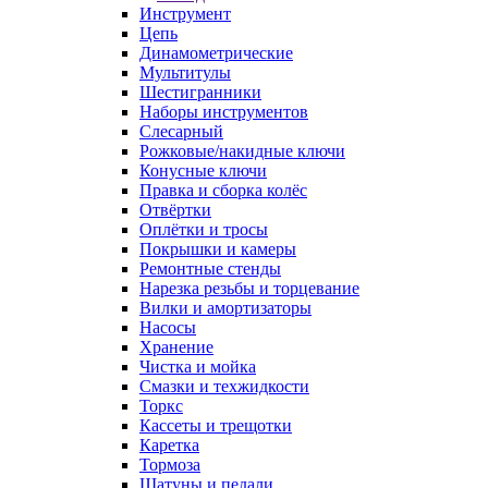
Инструмент
Цепь
Динамометрические
Мультитулы
Шестигранники
Наборы инструментов
Слесарный
Рожковые/накидные ключи
Конусные ключи
Правка и сборка колёс
Отвёртки
Оплётки и тросы
Покрышки и камеры
Ремонтные стенды
Нарезка резьбы и торцевание
Вилки и амортизаторы
Насосы
Хранение
Чистка и мойка
Смазки и техжидкости
Торкс
Кассеты и трещотки
Каретка
Тормоза
Шатуны и педали