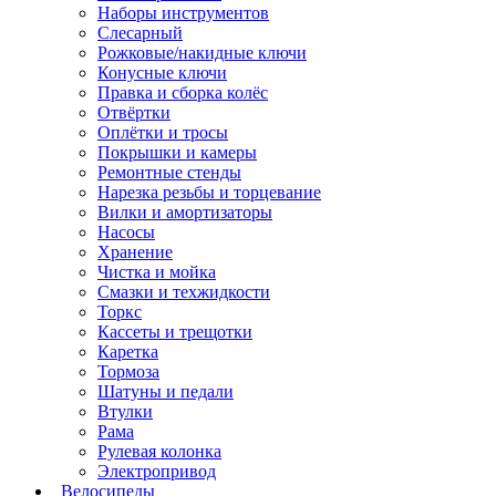
Наборы инструментов
Слесарный
Рожковые/накидные ключи
Конусные ключи
Правка и сборка колёс
Отвёртки
Оплётки и тросы
Покрышки и камеры
Ремонтные стенды
Нарезка резьбы и торцевание
Вилки и амортизаторы
Насосы
Хранение
Чистка и мойка
Смазки и техжидкости
Торкс
Кассеты и трещотки
Каретка
Тормоза
Шатуны и педали
Втулки
Рама
Рулевая колонка
Электропривод
Велосипеды