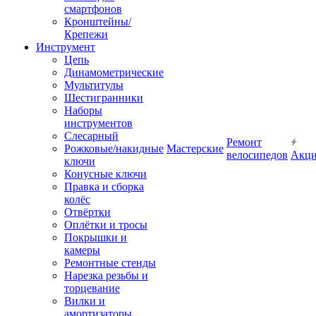
смартфонов
Кронштейны/
Крепежи
Инструмент
Цепь
Динамометрические
Мультитулы
Шестигранники
Наборы
инструментов
Слесарный
Ремонт
Рожковые/накидные
Мастерские
велосипедов
Акц
ключи
Конусные ключи
Правка и сборка
колёс
Отвёртки
Оплётки и тросы
Покрышки и
камеры
Ремонтные стенды
Нарезка резьбы и
торцевание
Вилки и
амортизаторы