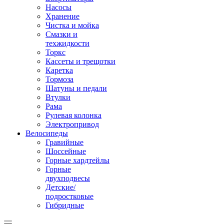
Насосы
Хранение
Чистка и мойка
Смазки и
техжидкости
Торкс
Кассеты и трещотки
Каретка
Тормоза
Шатуны и педали
Втулки
Рама
Рулевая колонка
Электропривод
Велосипеды
Гравийные
Шоссейные
Горные хардтейлы
Горные
двухподвесы
Детские/
подростковые
Гибридные