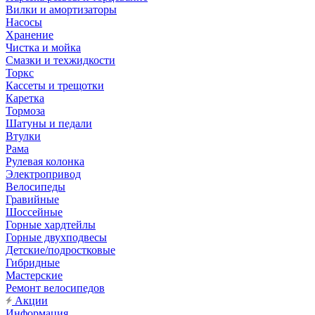
Вилки и амортизаторы
Насосы
Хранение
Чистка и мойка
Смазки и техжидкости
Торкс
Кассеты и трещотки
Каретка
Тормоза
Шатуны и педали
Втулки
Рама
Рулевая колонка
Электропривод
Велосипеды
Гравийные
Шоссейные
Горные хардтейлы
Горные двухподвесы
Детские/подростковые
Гибридные
Мастерские
Ремонт велосипедов
Акции
Информация