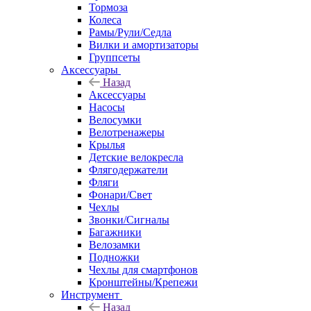
Тормоза
Колеса
Рамы/Рули/Седла
Вилки и амортизаторы
Группсеты
Аксессуары
Назад
Аксессуары
Насосы
Велосумки
Велотренажеры
Крылья
Детские велокресла
Флягодержатели
Фляги
Фонари/Свет
Чехлы
Звонки/Сигналы
Багажники
Велозамки
Подножки
Чехлы для смартфонов
Кронштейны/Крепежи
Инструмент
Назад