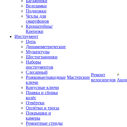
Багажники
Велозамки
Подножки
Чехлы для
смартфонов
Кронштейны/
Крепежи
Инструмент
Цепь
Динамометрические
Мультитулы
Шестигранники
Наборы
инструментов
Слесарный
Ремонт
Рожковые/накидные
Мастерские
велосипедов
Акц
ключи
Конусные ключи
Правка и сборка
колёс
Отвёртки
Оплётки и тросы
Покрышки и
камеры
Ремонтные стенды